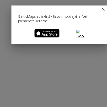
BalticMaps.eu ir ērtāk lietot mobilajai ierīcei
piemērotā lietotnē!