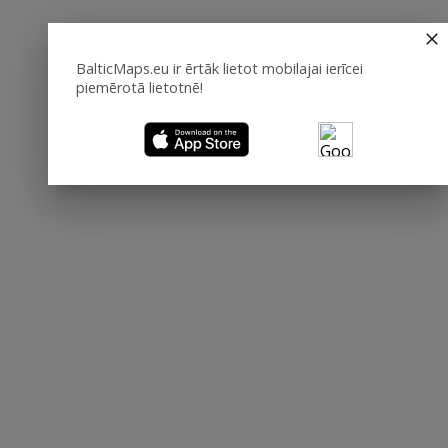
BalticMaps.eu ir ērtāk lietot mobilajai ierīcei
piemērotā lietotnē!