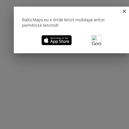
BalticMaps.eu ir ērtāk lietot mobilajai ierīcei
piemērotā lietotnē!