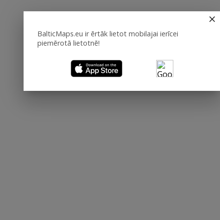
BalticMaps.eu ir ērtāk lietot mobilajai ierīcei
piemērotā lietotnē!