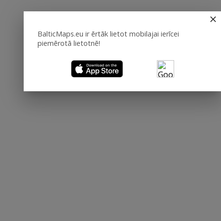
BalticMaps.eu ir ērtāk lietot mobilajai ierīcei
piemērotā lietotnē!