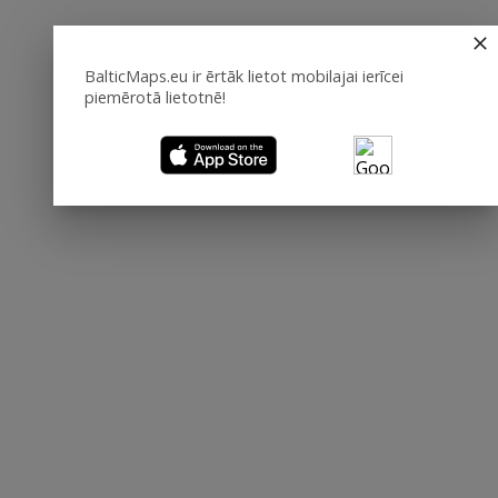
BalticMaps.eu ir ērtāk lietot mobilajai ierīcei
piemērotā lietotnē!