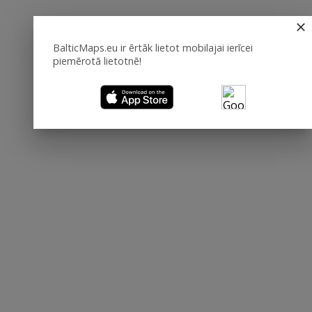
BalticMaps.eu ir ērtāk lietot mobilajai ierīcei
piemērotā lietotnē!