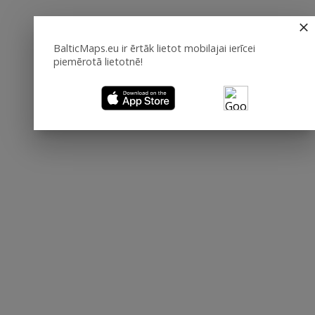
BalticMaps.eu ir ērtāk lietot mobilajai ierīcei
piemērotā lietotnē!