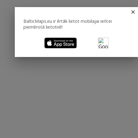
BalticMaps.eu ir ērtāk lietot mobilajai ierīcei
piemērotā lietotnē!