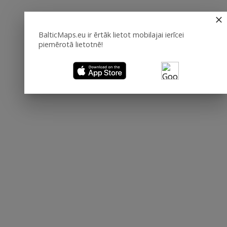
BalticMaps.eu ir ērtāk lietot mobilajai ierīcei
piemērotā lietotnē!