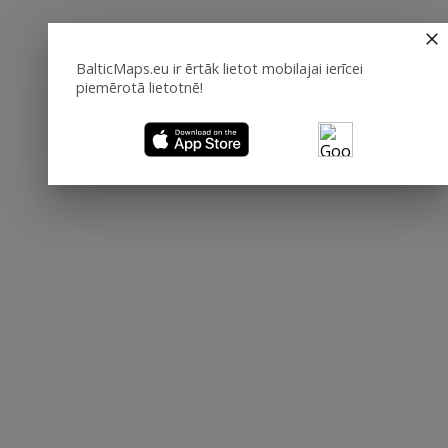
BalticMaps.eu ir ērtāk lietot mobilajai ierīcei
piemērotā lietotnē!