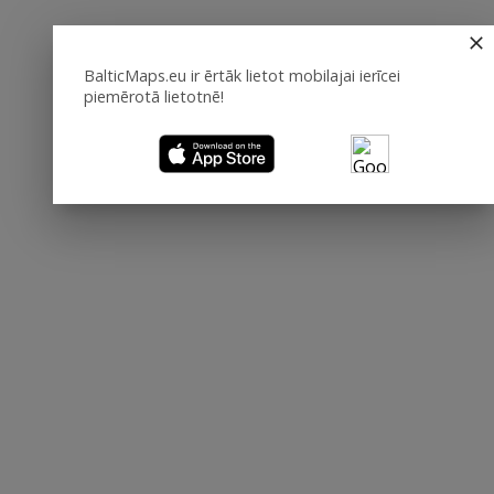
BalticMaps.eu ir ērtāk lietot mobilajai ierīcei
piemērotā lietotnē!