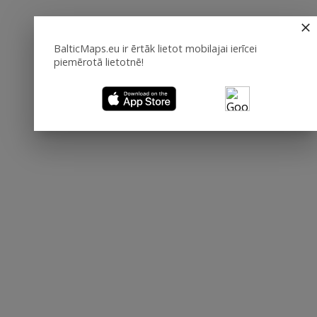
BalticMaps.eu ir ērtāk lietot mobilajai ierīcei
piemērotā lietotnē!