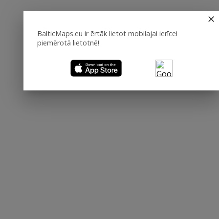
BalticMaps.eu ir ērtāk lietot mobilajai ierīcei
piemērotā lietotnē!