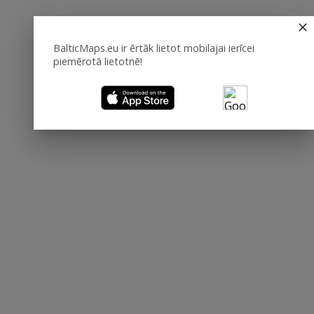
BalticMaps.eu ir ērtāk lietot mobilajai ierīcei
piemērotā lietotnē!