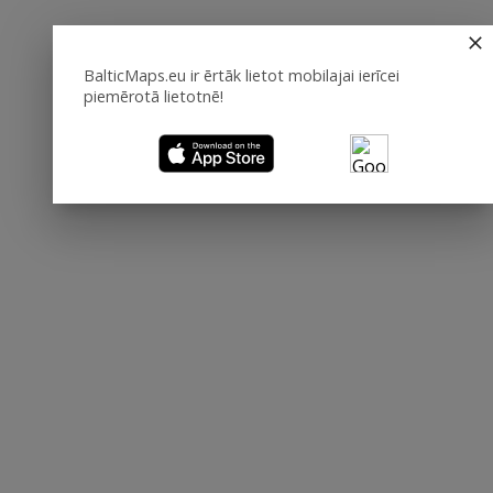
BalticMaps.eu ir ērtāk lietot mobilajai ierīcei
piemērotā lietotnē!