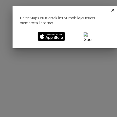
BalticMaps.eu ir ērtāk lietot mobilajai ierīcei
piemērotā lietotnē!