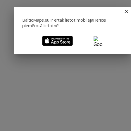
BalticMaps.eu ir ērtāk lietot mobilajai ierīcei
piemērotā lietotnē!