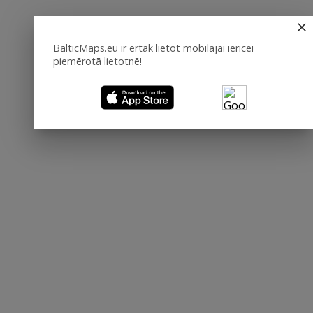
BalticMaps.eu ir ērtāk lietot mobilajai ierīcei
piemērotā lietotnē!