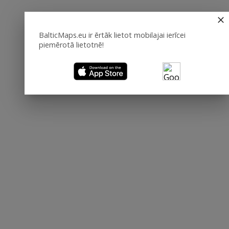
BalticMaps.eu ir ērtāk lietot mobilajai ierīcei
piemērotā lietotnē!