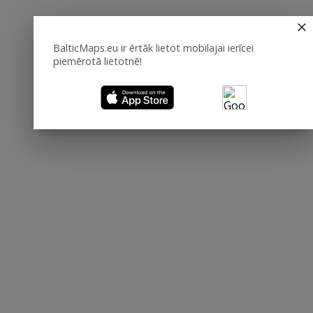
BalticMaps.eu ir ērtāk lietot mobilajai ierīcei
piemērotā lietotnē!