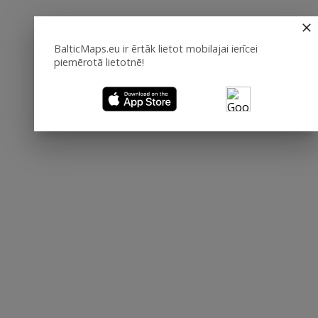
BalticMaps.eu ir ērtāk lietot mobilajai ierīcei
piemērotā lietotnē!