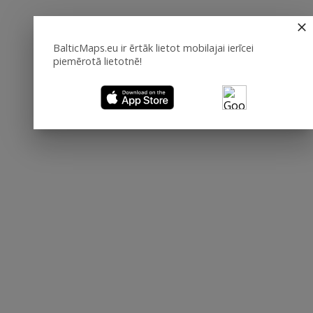
BalticMaps.eu ir ērtāk lietot mobilajai ierīcei
piemērotā lietotnē!