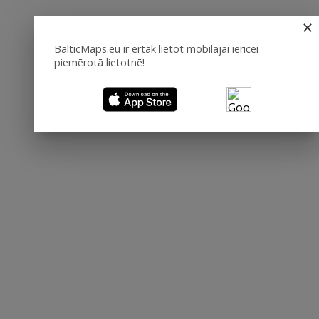
BalticMaps.eu ir ērtāk lietot mobilajai ierīcei
piemērotā lietotnē!