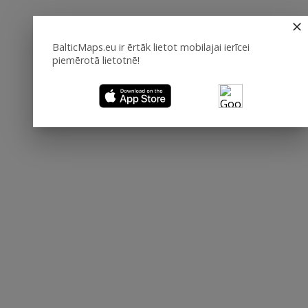
BalticMaps.eu ir ērtāk lietot mobilajai ierīcei
piemērotā lietotnē!