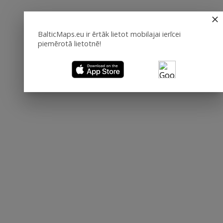
BalticMaps.eu ir ērtāk lietot mobilajai ierīcei
piemērotā lietotnē!