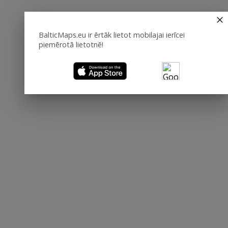
BalticMaps.eu ir ērtāk lietot mobilajai ierīcei
piemērotā lietotnē!