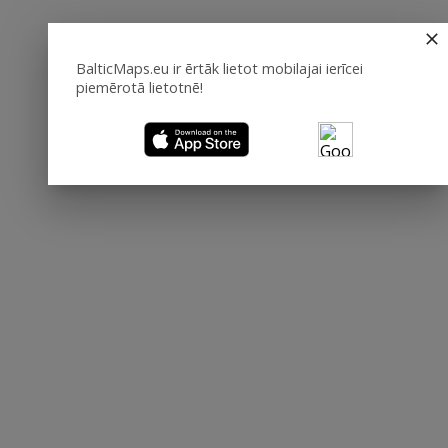
BalticMaps.eu ir ērtāk lietot mobilajai ierīcei
piemērotā lietotnē!