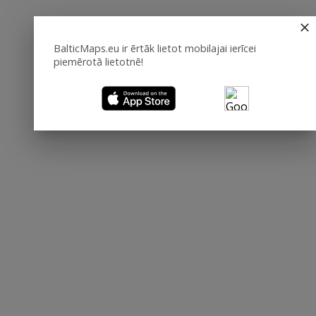
BalticMaps.eu ir ērtāk lietot mobilajai ierīcei
piemērotā lietotnē!